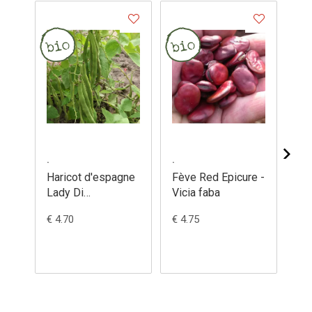
.
.
.
Haricot d'espagne
Fève Red Epicure -
Fè
Lady Di
Vicia faba
Lo
(semences) -
Be
€ 4.70
€ 4.75
€ 4
Phaseolus
(s
coccineus
fa