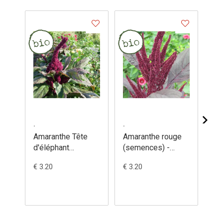
.
.
.
Amaranthe Tête
Amaranthe rouge
Ar
d'éléphant
(semences) -
(s
(semences) -
Amaranthus
Atr
€ 3.20
€ 3.20
€ 3
Amaranthus
cruentus
gangeticus