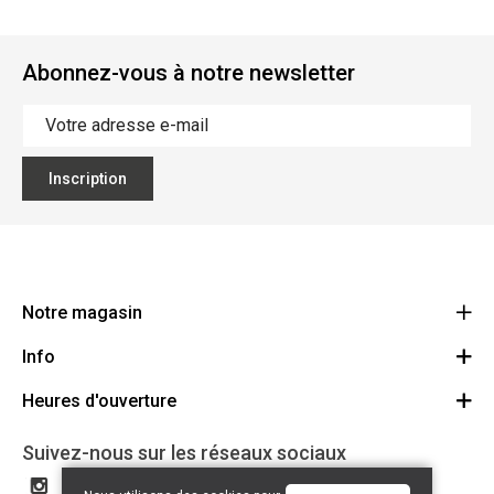
Abonnez-vous à notre newsletter
Inscription
Notre magasin
Info
Ecoflora
Ninoofsesteenweg 671
Heures d'ouverture
Offres d'emploi
1500 Halle
Route
Conditions générales
Lundi: Fermé
Suivez-nous sur les réseaux sociaux
32(0)2.361.77.61
Partenaires
BE 0886.319.484
Mardi: 09:00 - 17:00