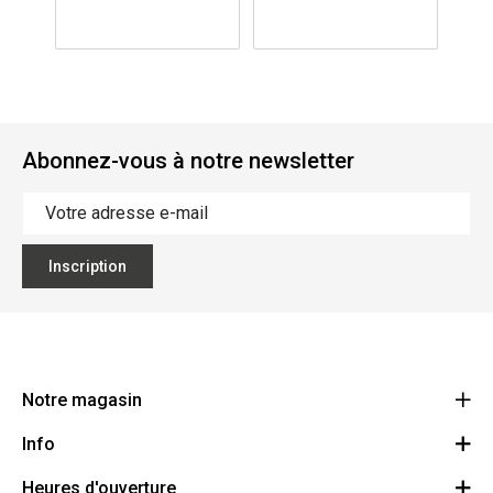
Abonnez-vous à notre newsletter
Inscription
Notre magasin
Info
Ecoflora
Ninoofsesteenweg 671
Heures d'ouverture
Offres d'emploi
1500 Halle