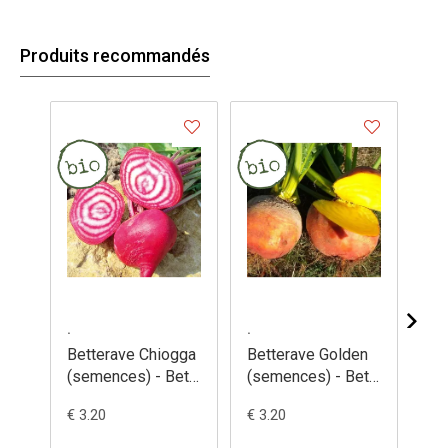
Produits recommandés
.
.
.
Betterave Chiogga
Betterave Golden
Be
(semences) - Beta
(semences) - Beta
Al
vulgaris subsp.
vulgaris
(s
€ 3.20
€ 3.20
€ 3
Conditiva
vul