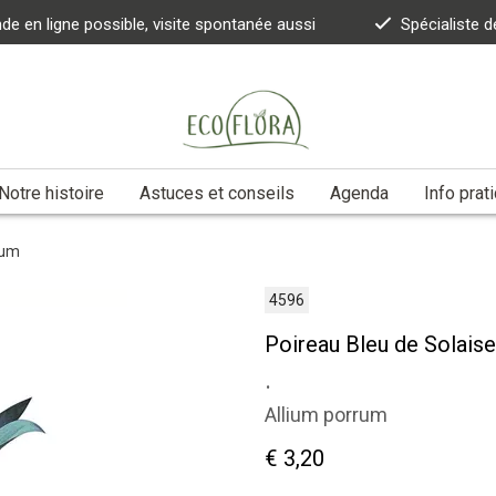
 en ligne possible, visite spontanée aussi
Spécialiste d
Notre histoire
Astuces et conseils
Agenda
Info prat
rum
4596
Poireau Bleu de Solais
.
Allium porrum
€ 3,20