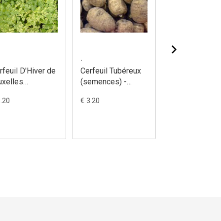
.
.
rfeuil D'Hiver de
Cerfeuil Tubéreux
Cerfeuil comm
uxelles
(semences) -
(semences) -
emences) -
Chaerophyllium
Anthriscus
3.20
€ 3.20
€ 3.20
thriscus
bulbosum
cerefolium
refolium