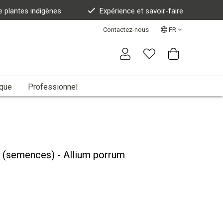
e plantes indigènes
Expérience et savoir-faire
Contactez-nous
FR
ique
Professionnel
e (semences) - Allium porrum