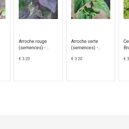
.
.
.
e
Arroche rouge
Arroche verte
Ce
(semences) -
(semences) -
Br
Atriplex hortensis
Atriplex hortensis
(s
€ 3.20
€ 3.20
€ 
An
ce