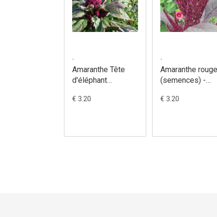
.
.
Amaranthe Tête
Amaranthe roug
d'éléphant
(semences) -
(semences) -
Amaranthus
€ 3.20
€ 3.20
Amaranthus
cruentus
gangeticus