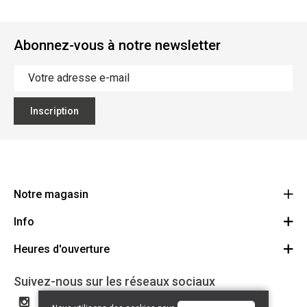
Abonnez-vous à notre newsletter
Inscription
Notre magasin
Info
Ecoflora
Ninoofsesteenweg 671
Heures d'ouverture
Offres d'emploi
1500 Halle
Route
Conditions générales
Lundi: Fermé
Suivez-nous sur les réseaux sociaux
32(0)2.361.77.61
Partenaires
BE 0886.319.484
Mardi: 09:00 - 17:00