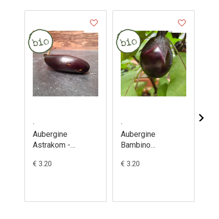
.
.
.
Aubergine
Aubergine
Au
Astrakom -
Bambino
Bl
Solanum
(semences) -
(s
€ 3.20
€ 3.20
€ 3
melongena
Solanum
So
melongena
me