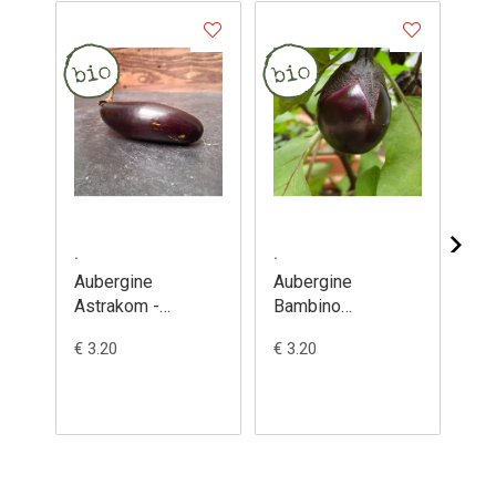
.
.
.
Aubergine
Aubergine
Au
Astrakom -
Bambino
Bl
Solanum
(semences) -
(s
€ 3.20
€ 3.20
€ 3
melongena
Solanum
So
melongena
me