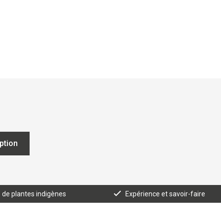
iption
e de plantes indigènes
Expérience et savoir-faire