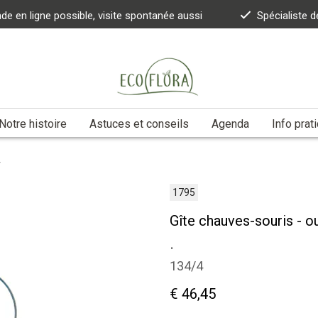
 en ligne possible, visite spontanée aussi
Spécialiste d
Notre histoire
Astuces et conseils
Agenda
Info prat
4
1795
Gîte chauves-souris - o
.
134/4
€ 46,45