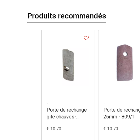
Produits recommandés
.
.
Porte de rechange
Porte de rechan
gîte chauves-
26mm - 809/1
souris 2F - 813/8
€ 10.70
€ 10.70