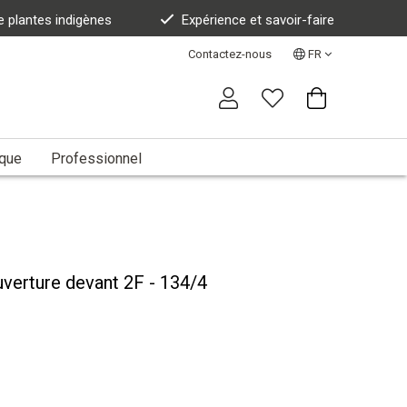
e plantes indigènes
Expérience et savoir-faire
Contactez-nous
FR
ique
Professionnel
uverture devant 2F - 134/4