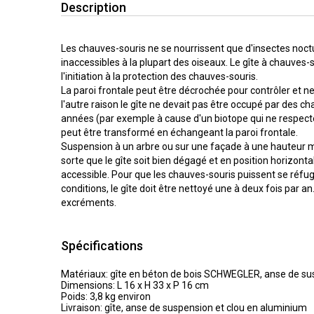
Description
Les chauves-souris ne se nourrissent que d'insectes noct
inaccessibles à la plupart des oiseaux. Le gîte à chauves-s
l'initiation à la protection des chauves-souris.
La paroi frontale peut être décrochée pour contrôler et nett
l'autre raison le gîte ne devait pas être occupé par des 
années (par exemple à cause d'un biotope qui ne respecte
peut être transformé en échangeant la paroi frontale.
Suspension à un arbre ou sur une façade à une hauteur m
sorte que le gîte soit bien dégagé et en position horizont
accessible. Pour que les chauves-souris puissent se réfug
conditions, le gîte doit être nettoyé une à deux fois par an. 
excréments.
Spécifications
Matériaux: gîte en béton de bois SCHWEGLER, anse de sus
Dimensions: L 16 x H 33 x P 16 cm
Poids: 3,8 kg environ
Livraison: gîte, anse de suspension et clou en aluminium