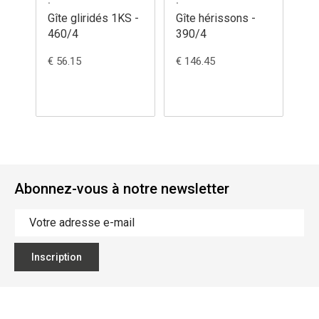
Gîte gliridés 1KS -
Gîte hérissons -
Gît
460/4
390/4
ma
€ 56.15
€ 146.45
€ 1
Abonnez-vous à notre newsletter
Inscription