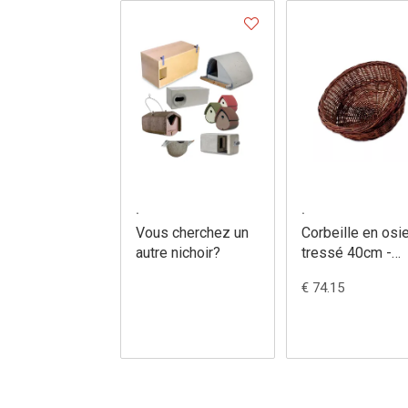
.
.
Vous cherchez un
Corbeille en osi
autre nichoir?
tressé 40cm -
244/0
€ 74.15