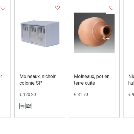
.
.
.
er
Moineaux, nichoir
Moineaux, pot en
Ni
colonie SP
terre cuite
hu
11
€ 120.20
€ 31.70
€ 
18