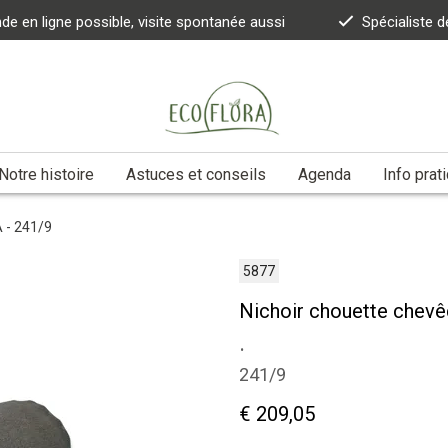
 en ligne possible, visite spontanée aussi
Spécialiste d
Notre histoire
Astuces et conseils
Agenda
Info prat
A - 241/9
5877
Nichoir chouette chevê
.
241/9
€ 209,05