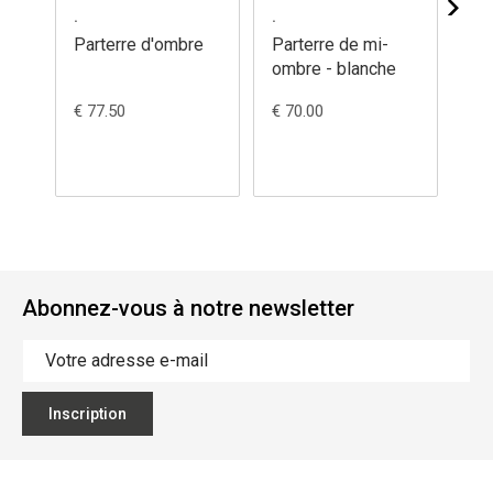
.
.
.
Parterre d'ombre
Parterre de mi-
Pa
ombre - blanche
om
€ 77.50
€ 70.00
€ 7
Abonnez-vous à notre newsletter
Inscription