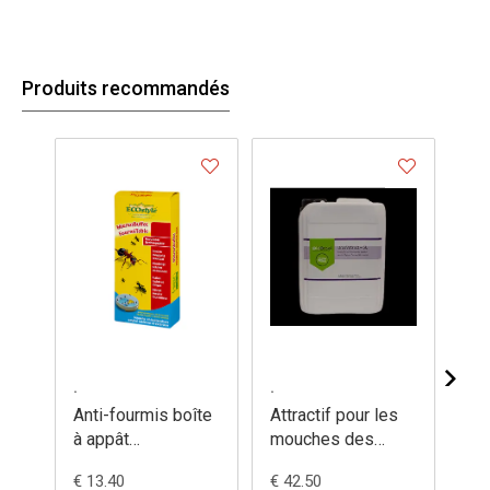
Produits recommandés
.
.
.
Anti-fourmis boîte
Attractif pour les
Ba
à appât
mouches des
rechargeable
fruits
€ 13.40
€ 42.50
€ 1