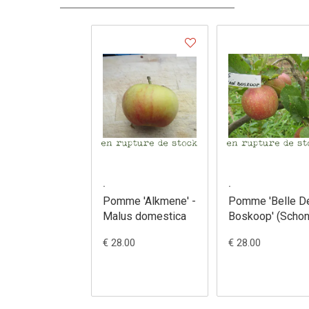
.
.
Pomme 'Alkmene' -
Pomme 'Belle D
Malus domestica
Boskoop' (Scho
Van Boskoop) -
€ 28.00
€ 28.00
Malus domestic