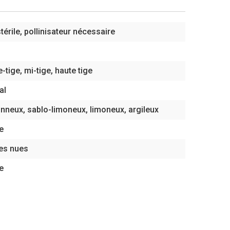
térile, pollinisateur nécessaire
-tige, mi-tige, haute tige
al
nneux, sablo-limoneux, limoneux, argileux
e
es nues
e