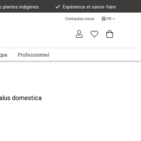
e plantes indigènes
Expérience et savoir-faire
Contactez-nous
FR
ique
Professionnel
alus domestica