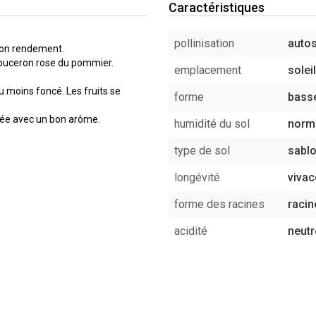
Caractéristiques
pollinisation
autos
bon rendement.
u puceron rose du pommier.
emplacement
soleil
u moins foncé. Les fruits se
forme
basse
lée avec un bon arôme.
humidité du sol
norm
type de sol
sablo
longévité
vivac
forme des racines
racin
acidité
neutr