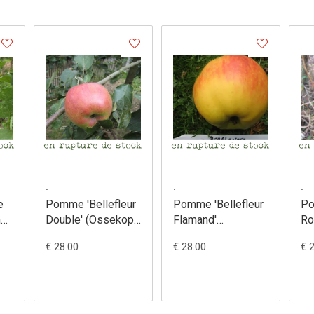
.
.
.
e
Pomme 'Bellefleur
Pomme 'Bellefleur
Po
ne
Double' (Ossekop)
Flamand'
Ro
- Malus domestica
(Berglander) -
Ma
€ 28.00
€ 28.00
€ 
a
Malus domestica