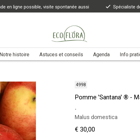
 en ligne possible, visite spontanée aussi
Spécialiste d
Notre histoire
Astuces et conseils
Agenda
Info prat
4998
Pomme 'Santana' ® - M
.
Malus domestica
€ 30,00