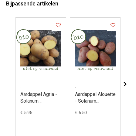
Bijpassende artikelen
.
.
.
Aardappel Agria -
Aardappel Alouette
Aa
Solanum
- Solanum
Ca
tuberosum
tuberosum
So
€ 5.95
€ 6.50
€ 6
tu