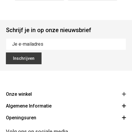
Schrijf je in op onze nieuwsbrief
Inschrijven
Onze winkel
Algemene Informatie
Ecoflora
Ninoofsesteenweg 671
Openingsuren
Vacatures
1500 Halle
Route
Algemene voorwaarden
Maandag : gesloten
Volg ons op sociale media
32(0)2.361.77.61