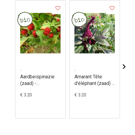
.
.
.
Aardbeispinazie
Amarant Tête
Am
(zaad) -
d'éléphant (zaad) -
(za
Chenopodium
Amaranthus
Am
€ 3.20
€ 3.20
€ 3
capitatum
gangeticus
cr