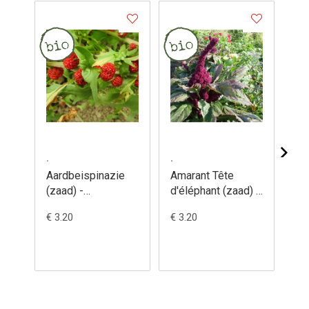
.
.
.
Aardbeispinazie
Amarant Tête
Am
(zaad) -
d'éléphant (zaad) -
(za
Chenopodium
Amaranthus
Am
€ 3.20
€ 3.20
€ 3
capitatum
gangeticus
cr