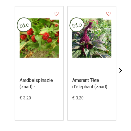
.
.
.
Aardbeispinazie
Amarant Tête
Am
(zaad) -
d'éléphant (zaad) -
(za
Chenopodium
Amaranthus
Am
€ 3.20
€ 3.20
€ 3
capitatum
gangeticus
cr