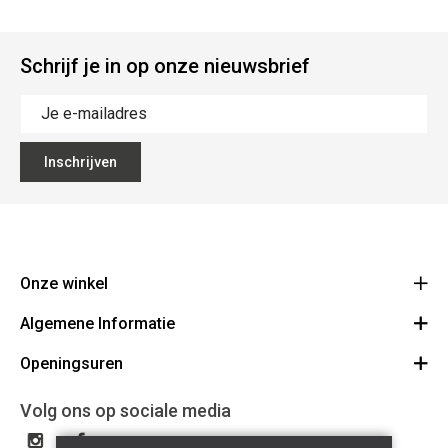
Schrijf je in op onze nieuwsbrief
Inschrijven
Onze winkel
Algemene Informatie
Ecoflora
Ninoofsesteenweg 671
Openingsuren
Vacatures
1500 Halle
Route
Algemene voorwaarden
Maandag : gesloten
Volg ons op sociale media
32(0)2.361.77.61
Bestellen en Betalen
BE 0886.319.484
Dinsdag: 09:00 - 17:00