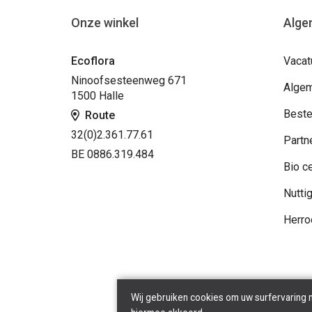
Onze winkel
Alge
Ecoflora
Vacat
Ninoofsesteenweg 671
Algem
1500 Halle
Beste
Route
32(0)2.361.77.61
Partn
BE 0886.319.484
Bio ce
Nuttig
Herro
Wij gebruiken cookies om uw surfervaring 