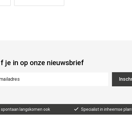
jf je in op onze nieuwsbrief
Inschr
n, spontaan langskomen ook
Specialist in inheemse plan