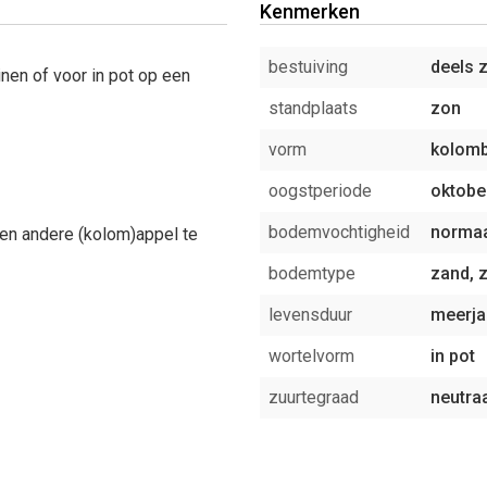
Kenmerken
bestuiving
deels z
nen of voor in pot op een
standplaats
zon
vorm
kolom
oogstperiode
oktobe
bodemvochtigheid
norma
en andere (kolom)appel te
bodemtype
zand, z
levensduur
meerja
wortelvorm
in pot
zuurtegraad
neutra