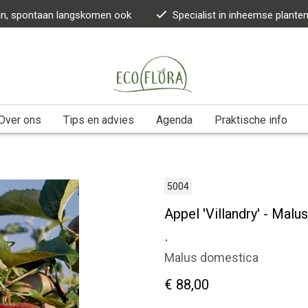
kan, spontaan langskomen ook
Specialist in inheemse plante
Over ons
Tips en advies
Agenda
Praktische info
5004
Appel 'Villandry' - Mal
.
Malus domestica
€ 88,00