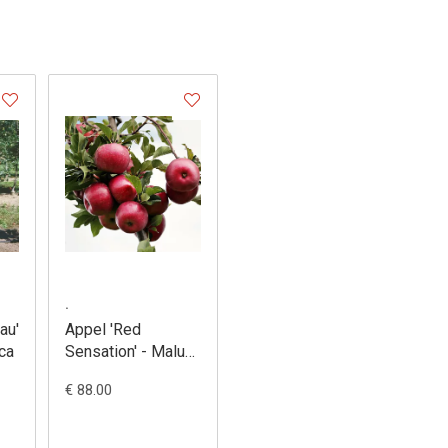
.
au'
Appel 'Red
ca
Sensation' - Malus
domestica
€ 88.00