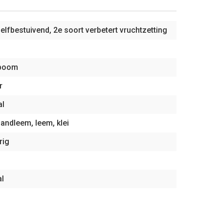
elfbestuivend, 2e soort verbetert vruchtzetting
boom
r
al
andleem, leem, klei
rig
al