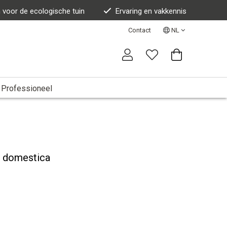
n voor de ecologische tuin
Ervaring en vakkennis
Contact
NL
Professioneel
us domestica