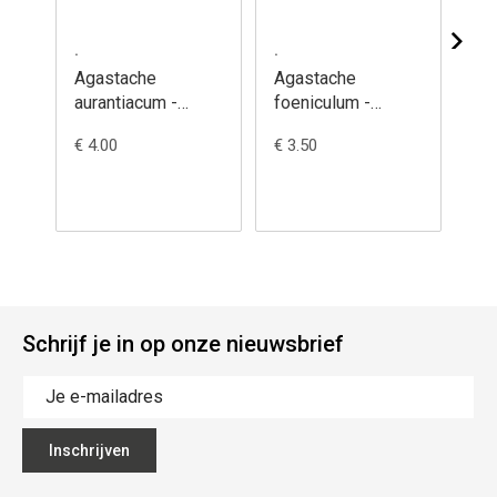
.
.
.
Agastache
Agastache
Al
aurantiacum -
foeniculum -
am
Dropplant, oranje
Dropplant,
am
€ 4.00
€ 3.50
€ 4
Anijshyssop
Ol
Schrijf je in op onze nieuwsbrief
Inschrijven