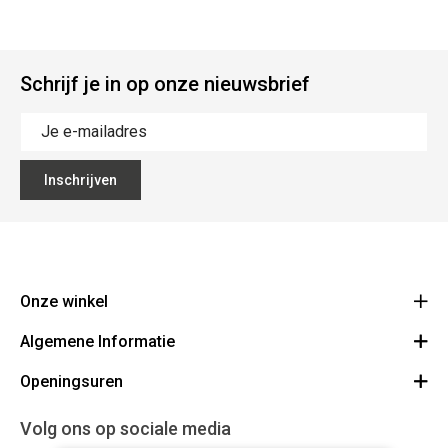
Schrijf je in op onze nieuwsbrief
Inschrijven
Onze winkel
Algemene Informatie
Ecoflora
Ninoofsesteenweg 671
Openingsuren
Vacatures
1500 Halle
Route
Algemene voorwaarden
Maandag : gesloten
Volg ons op sociale media
32(0)2.361.77.61
Bestellen en Betalen