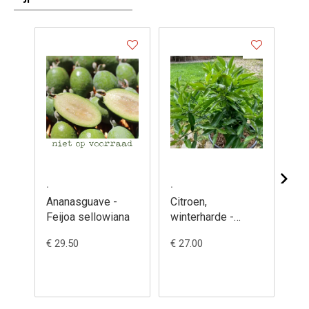
.
.
.
Ananasguave -
Citroen,
Da
Feijoa sellowiana
winterharde -
Ch
Citrus 'Yuzu x
ju
€ 29.50
€ 27.00
€ 7
citrumelo'