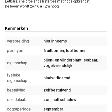
Eetbare, snelgroeiende lijsterbes met hoge opbrengst.
De boom wordt zo'n 6 à 12m hoog.
Kenmerken
verspreiding
niet inheems
planttype
fruitbomen, loofbomen
bijen- en vlinderplant, eetbaar,
eigenschap
vogelvriendelijk
fysieke
bladverliezend
eigenschap
bestuiving
zelfbestuivend
standplaats
zon, halfschaduw
oogstperiode
september