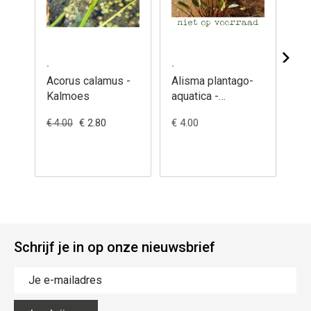
.
.
.
Acorus calamus -
Alisma plantago-
Bu
Kalmoes
aquatica -
um
Waterweegbree,
Zw
€ 2.80
€ 4.00
€ 4
€ 4.00
grote
Schrijf je in op onze nieuwsbrief