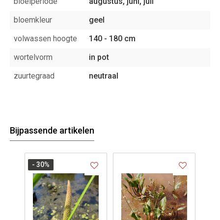
bloeiperiode
augustus, juni, juli
bloemkleur
geel
volwassen hoogte
140 - 180 cm
wortelvorm
in pot
zuurtegraad
neutraal
Bijpassende artikelen
- 30
%