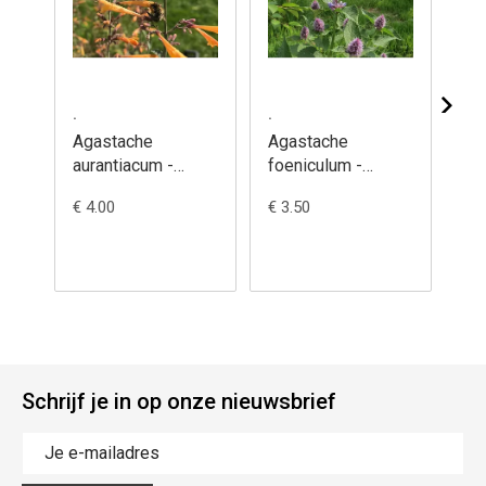
.
.
.
Agastache
Agastache
Al
aurantiacum -
foeniculum -
am
Dropplant, oranje
Dropplant,
am
€ 4.00
€ 3.50
€ 4
Anijshyssop
Ol
Schrijf je in op onze nieuwsbrief