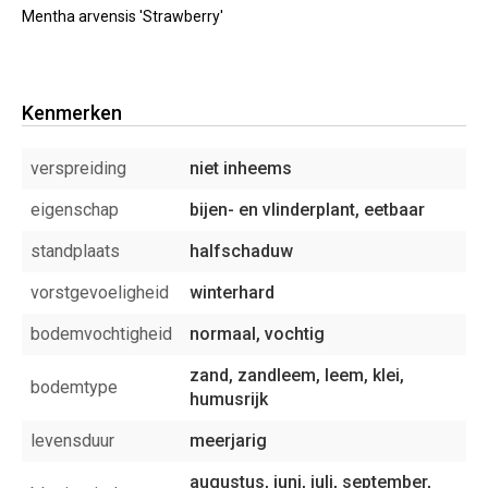
Mentha arvensis 'Strawberry'
Kenmerken
verspreiding
niet inheems
eigenschap
bijen- en vlinderplant, eetbaar
standplaats
halfschaduw
vorstgevoeligheid
winterhard
bodemvochtigheid
normaal, vochtig
zand, zandleem, leem, klei,
bodemtype
humusrijk
levensduur
meerjarig
augustus, juni, juli, september,