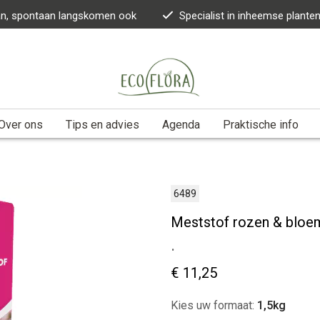
kan, spontaan langskomen ook
Specialist in inheemse plante
Over ons
Tips en advies
Agenda
Praktische info
6489
Meststof rozen & bloe
.
€ 11,25
Kies uw formaat:
1,5kg