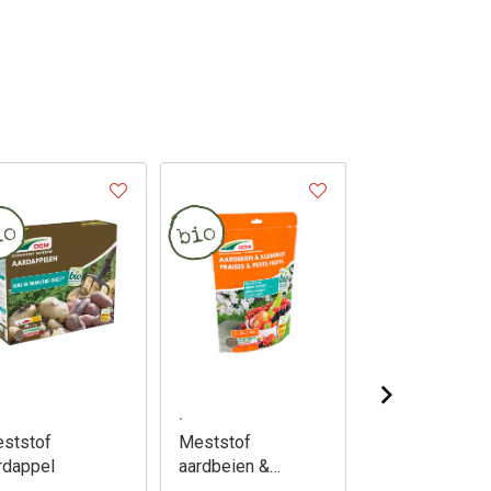
.
.
ststof
Meststof
Meststof all-i
rdappel
aardbeien &
Happy veggie 
kleinfruit