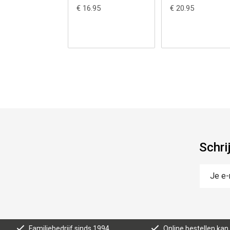
€ 16.95
€ 20.95
Schri
Familiebedrijf sinds 1994
Online bestellen ka