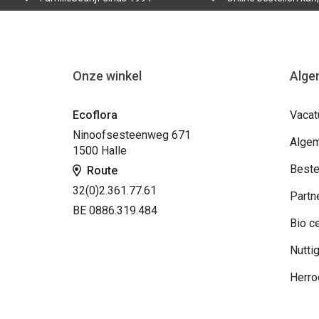
Onze winkel
Alge
Ecoflora
Vacat
Ninoofsesteenweg 671
Algem
1500 Halle
Beste
Route
32(0)2.361.77.61
Partn
BE 0886.319.484
Bio ce
Nuttig
Herro