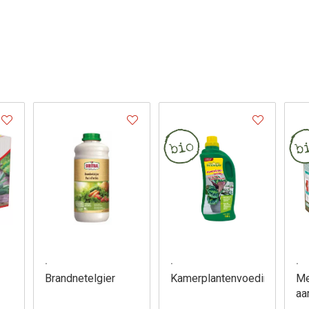
.
.
.
Brandnetelgier
Kamerplantenvoeding
Me
aa