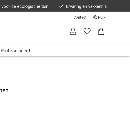
n voor de ecologische tuin
Ervaring en vakkennis
Contact
NL
Professioneel
men