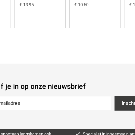
€ 13.95
€ 10.50
€ 
jf je in op onze nieuwsbrief
Inschr
n, spontaan langskomen ook
Specialist in inheemse plan