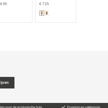
16.95
€ 7.25
€ 13.50
ijven
ten voor de ecologische tuin
Ervaring en vakkennis