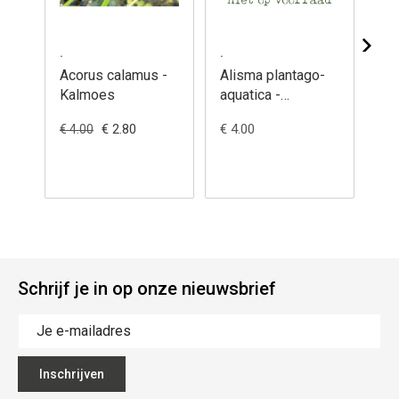
.
.
.
Acorus calamus -
Alisma plantago-
Bu
Kalmoes
aquatica -
um
Waterweegbree,
Zw
€ 2.80
€ 4.00
€ 4
€ 4.00
grote
Schrijf je in op onze nieuwsbrief
Inschrijven