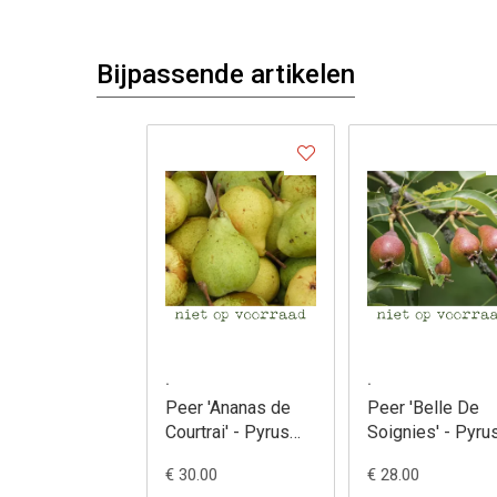
Bijpassende artikelen
.
.
.
Peer 'Bruine
Peer 'Clapp'S
yrus
Kriekpeer' - Pyrus
Favourite' - Pyrus
communis
communis
€ 28.00
€ 28.00