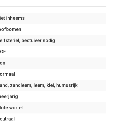
iet inheems
oofbomen
elfsteriel, bestuiver nodig
GF
on
ormaal
and, zandleem, leem, klei, humusrijk
eerjarig
lote wortel
eutraal