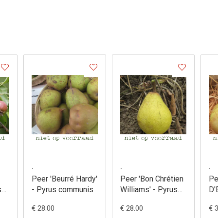
.
.
Peer 'Comtesse
Peer 'Conference' -
Peer 'Dubbel
De Paris' - Pyrus
Pyrus communis
- Pyrus com
communis
€ 28.00
€ 28.00
€ 28.00