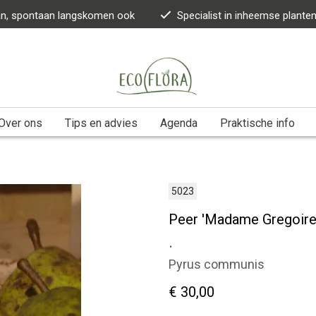
kan, spontaan langskomen ook
Specialist in inheemse plante
Over ons
Tips en advies
Agenda
Praktische info
5023
Peer 'Madame Gregoire
.
Pyrus communis
€ 30,00