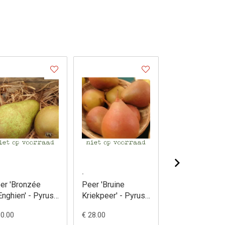
.
.
e Flip'
Peer 'Durondeau' -
Peer 'Jefkespeer'
munis
Pyrus communis
(Beurré
Chaboceau) -
€ 28.00
€ 28.00
Pyrus communis