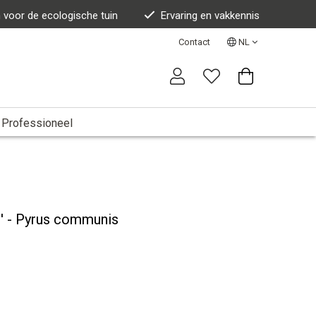
n voor de ecologische tuin
Ervaring en vakkennis
Contact
NL
Professioneel
' - Pyrus communis