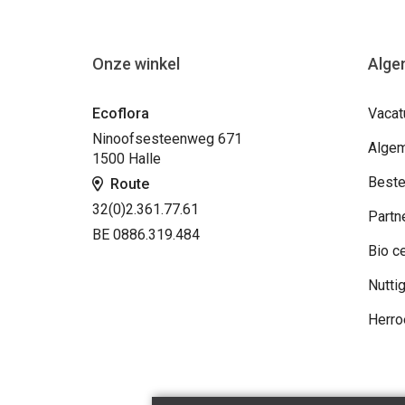
Onze winkel
Alge
Ecoflora
Vacat
Ninoofsesteenweg 671
Algem
1500 Halle
Beste
Route
32(0)2.361.77.61
Partn
BE 0886.319.484
Bio ce
Nuttig
Herro