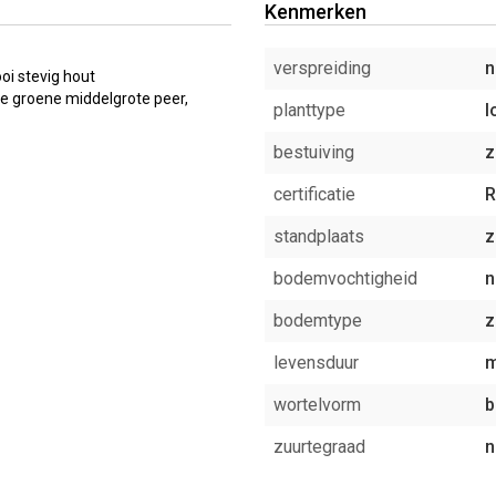
Kenmerken
verspreiding
n
i stevig hout
lle groene middelgrote peer,
planttype
l
bestuiving
z
certificatie
R
standplaats
z
bodemvochtigheid
n
bodemtype
z
levensduur
m
wortelvorm
b
zuurtegraad
n