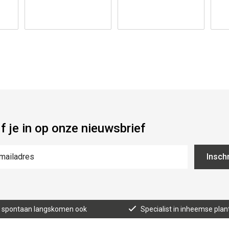
jf je in op onze nieuwsbrief
Inschr
n, spontaan langskomen ook
Specialist in inheemse plan