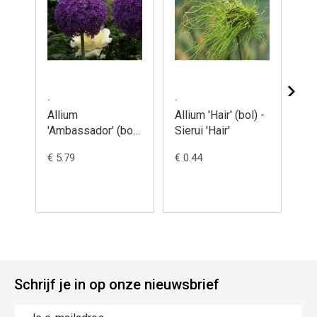
.
.
.
Allium
Allium 'Hair' (bol) -
Al
'Ambassador' (bol)
Sierui 'Hair'
am
- Sierui
ho
€ 5.79
€ 0.44
€ 1
'Ambassador'
Oe
Schrijf je in op onze nieuwsbrief