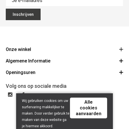
Inschrijven
Onze winkel
Algemene Informatie
Ecoflora
Ninoofsesteenweg 671
Openingsuren
Vacatures
1500 Halle
Route
Algemene voorwaarden
Maandag : gesloten
Volg ons op sociale media
32(0)2.361.77.61
Bestellen en Betalen
BE 0886.319.484
Dinsdag: 09:00 - 17:00
Partners
Wij gebruiken cookies om uw
Woensdag: 09:00 - 17:00
Alle
Bio certificaat
surfervaring makkelijker te
cookies
Donderdag: 09:00 - 17:00
aanvaarden
maken. Door verder gebruik te
Nuttige links
Vrijdag: 09:00 - 17:00
maken van deze website ga
Herroepingsrecht
je hiermee akkoord.
Zaterdag: 09:00 - 13:00