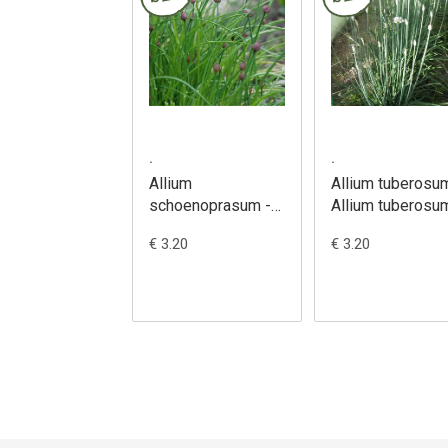
.
.
Allium
Allium tuberosu
schoenoprasum -
Allium tuberosu
Allium
€ 3.20
€ 3.20
schoenoprasum