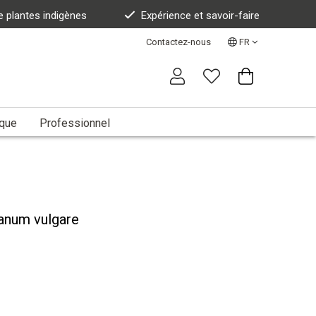
e plantes indigènes
Expérience et savoir-faire
Contactez-nous
FR
ique
Professionnel
ganum vulgare