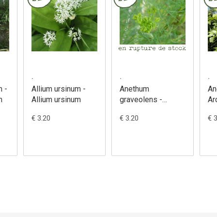
.
.
.
m -
Allium ursinum -
Anethum
An
m
Allium ursinum
graveolens -
Ar
Anethum
An
€ 3.20
€ 3.20
€ 
graveolens
Ar