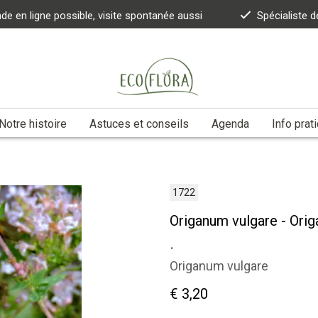
 en ligne possible, visite spontanée aussi
Spécialiste d
Notre histoire
Astuces et conseils
Agenda
Info prat
1722
Origanum vulgare - Ori
.
Origanum vulgare
€ 3,20