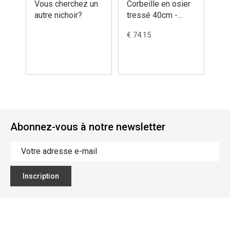
Vous cherchez un
Corbeille en osier
Mo
autre nichoir?
tressé 40cm -
ter
244/0
€ 74.15
€ 3
Abonnez-vous à notre newsletter
Inscription