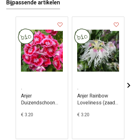
Bijpassende artikelen
.
.
.
Anjer
Anjer Rainbow
Anj
Duizendschoon
Loveliness (zaad)
(za
(zaad) - Dianthus
- Dianthus
pl
€ 3.20
€ 3.20
€ 3
barbatus
plumarius