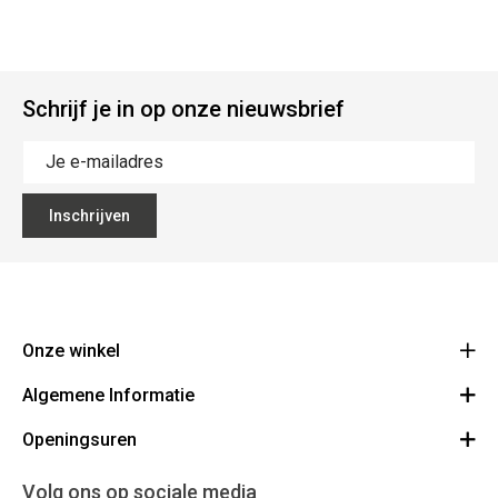
Schrijf je in op onze nieuwsbrief
Inschrijven
Onze winkel
Algemene Informatie
Ecoflora
Ninoofsesteenweg 671
Openingsuren
Vacatures
1500 Halle
Route
Algemene voorwaarden
Maandag : gesloten
Volg ons op sociale media
32(0)2.361.77.61