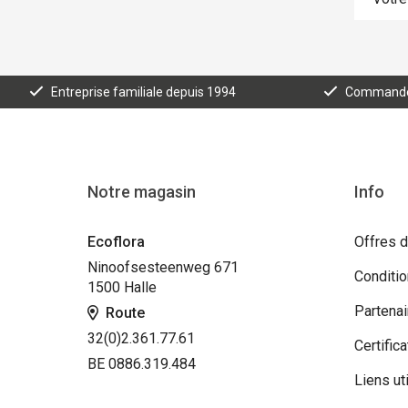
Entreprise familiale depuis 1994
Commande e
Notre magasin
Info
Ecoflora
Offres d
Ninoofsesteenweg 671
Conditi
1500 Halle
Partenai
Route
32(0)2.361.77.61
Certifica
BE 0886.319.484
Liens ut