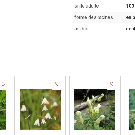
taille adulte
100
forme des racines
en 
acidité
neu