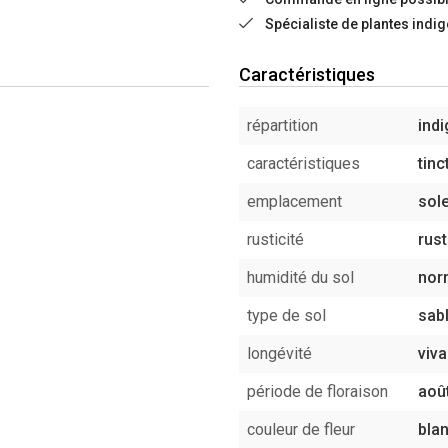
Spécialiste de plantes indi
Caractéristiques
répartition
ind
caractéristiques
tinc
emplacement
sole
rusticité
rust
humidité du sol
nor
type de sol
sab
longévité
viv
période de floraison
août,
couleur de fleur
bla