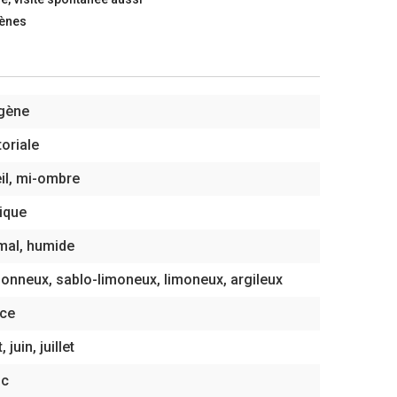
gènes
igène
toriale
il, mi-ombre
ique
mal, humide
lonneux, sablo-limoneux, limoneux, argileux
ace
 juin, juillet
nc