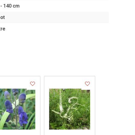
 - 140 cm
pot
tre