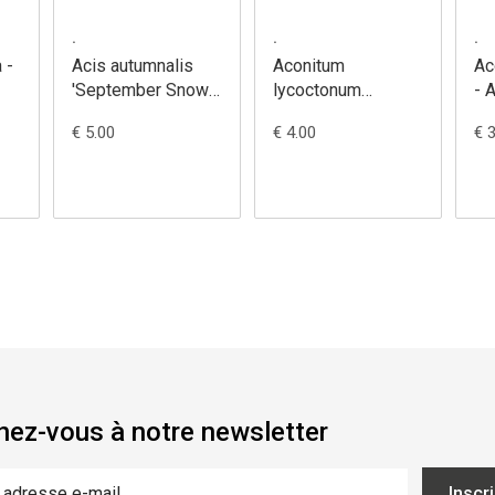
.
.
.
 -
Acis autumnalis
Aconitum
Ac
'September Snow'
lycoctonum
- 
- Nivéole
vulparia - Aconit
Ju
€ 5.00
€ 4.00
€ 
d'automne
tue-loup
ez-vous à notre newsletter
Inscr