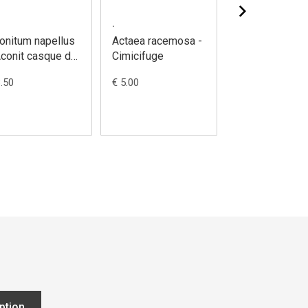
.
.
onitum napellus
Actaea racemosa -
Adoxa
Aconit casque de
Cimicifuge
moschatellina 
piter
Moscatelline
3.50
€ 5.00
€ 4.00
iption