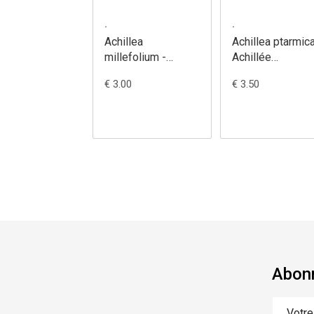
.
.
Achillea
Achillea ptarmica
millefolium -
Achillée
Achillée
sternutatoire
€ 3.00
€ 3.50
millefeuille
Abonn