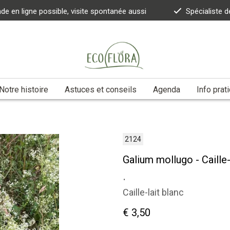
 en ligne possible, visite spontanée aussi
Spécialiste d
Notre histoire
Astuces et conseils
Agenda
Info prat
2124
Galium mollugo - Caille-
.
Caille-lait blanc
€ 3,50