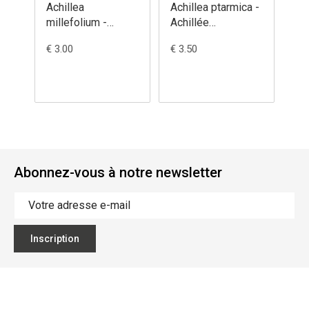
Achillea
Achillea ptarmica -
Ac
millefolium -
Achillée
'S
Achillée
sternutatoire
- 
€ 3.00
€ 3.50
€ 5
millefeuille
d'
Abonnez-vous à notre newsletter
Inscription